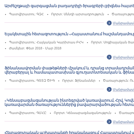
Արժեշղթայի զարգացման բաղադրիչի ծրագրերի (բիզնես-հայ
Պատվիրատու: ԳԶՀ
Ոլորտ: Սննդի արտադրություն
Ծառայությու
Մանրամաս
Ելակետային հետազոտություն «Հայաստանում հաշմանդամութ
Պատվիրատու: Հայկական Կարիտաս ԲՀԿ
Ոլորտ: Սոցիալական ծառ
Ժամկետ: Փետ 2018 - Մար 2018
Մանրամաս
Ֆինանսավորման փաթեթների մշակում և դրանց տրամադրման 
վերաբերյալ և համապատասխան գյուղատնտեսական և ֆինա
Պատվիրատու: ԳՏՏԶ ԾԻԳ
Ոլորտ: Ֆինանսներ
Ծառայություն: Ո
Մանրամաս
«Կենսաբազմազանության ինտեգրված կառավարում, Հրվ. Կո
կառավարման ծառայություններից բավարարվածության հետազո
Պատվիրատու: ԳՄՀԸ
Ոլորտ: Կենսաբազմազանություն
Ծառայու
Մանրամաս
Հետազոտական աշխատանքի իրականացում Հայաստանում սեռո