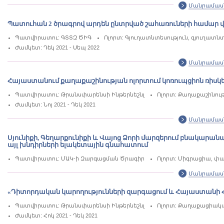
Մանրամաս
Պատուհան 2 ծրագրով արդեն ընտրված շահառուների համար վեր
Պատվիրատու: ԳՏՏԶ ԾԻԳ
Ոլորտ: Գյուղատնտեսություն, գյուղատ
Ժամկետ: Դեկ 2021 - Սեպ 2022
Մանրամաս
Հայաստանում քաղաքաշինության ոլորտում կոռուպցիոն ռիս
Պատվիրատու: Թրանսփարենսի Ինթերնեշնլ
Ոլորտ: Քաղաքաշինությ
Ժամկետ: Նոյ 2021 - Դեկ 2021
Մանրամաս
Սյունիքի, Գեղարքունիքի և Վայոց Ձորի մարզերում բնակարա
այլ խնդիրների ելակետային գնահատում
Պատվիրատու: ՄԱԿ-ի Զարգացման Ծրագիր
Ոլորտ: Միգրացիա, 
Մանրամաս
«Դիտորդական կարողությունների զարգացում և Հայաստանի Հ
Պատվիրատու: Թրանսփարենսի Ինթերնեշնլ
Ոլորտ: Քաղաքացիական
Ժամկետ: Հոկ 2021 - Դեկ 2021