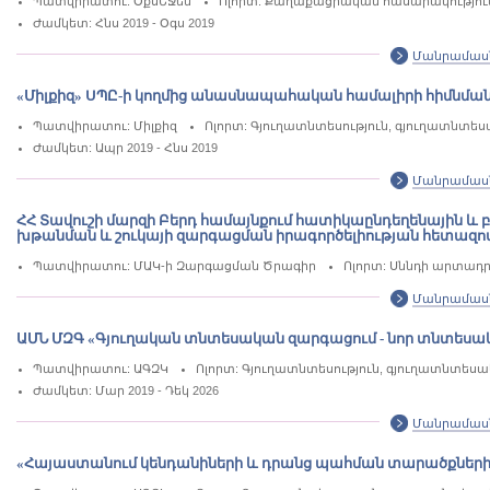
Պատվիրատու: ՕքսԵՋեն
Ոլորտ: Քաղաքացիական հասարակություն,
Ժամկետ: Հնս 2019 - Օգս 2019
Մանրամաս
«Միլքիզ» ՍՊԸ-ի կողմից անասնապահական համալիրի հիմնմա
Պատվիրատու: Միլքիզ
Ոլորտ: Գյուղատնտեսություն, գյուղատնտե
Ժամկետ: Ապր 2019 - Հնս 2019
Մանրամաս
ՀՀ Տավուշի մարզի Բերդ համայնքում հատիկաընդեղենային 
խթանման և շուկայի զարգացման իրագործելիության հետազո
Պատվիրատու: ՄԱԿ-ի Զարգացման Ծրագիր
Ոլորտ: Սննդի արտադր
Մանրամաս
ԱՄՆ ՄԶԳ «Գյուղական տնտեսական զարգացում - նոր տնտեսա
Պատվիրատու: ԱԳԶԿ
Ոլորտ: Գյուղատնտեսություն, գյուղատնտես
Ժամկետ: Մար 2019 - Դեկ 2026
Մանրամաս
«Հայաստանում կենդանիների և դրանց պահման տարածքներ