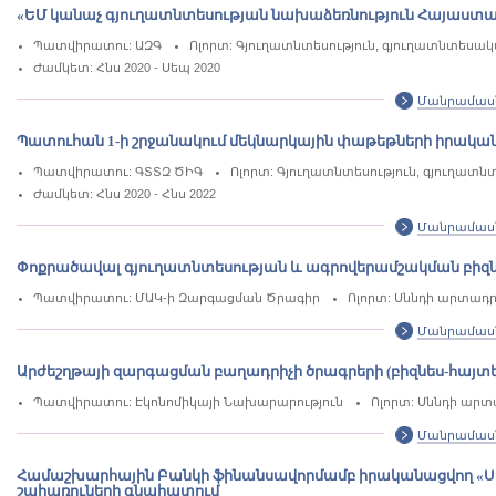
«ԵՄ կանաչ գյուղատնտեսության նախաձեռնություն Հայաստան
Պատվիրատու: ԱԶԳ
Ոլորտ: Գյուղատնտեսություն, գյուղատնտեսա
Ժամկետ: Հնս 2020 - Սեպ 2020
Մանրամաս
Պատուհան 1-ի շրջանակում մեկնարկային փաթեթների իրակա
Պատվիրատու: ԳՏՏԶ ԾԻԳ
Ոլորտ: Գյուղատնտեսություն, գյուղատ
Ժամկետ: Հնս 2020 - Հնս 2022
Մանրամաս
Փոքրածավալ գյուղատնտեսության և ագրովերամշակման բիզնե
Պատվիրատու: ՄԱԿ-ի Զարգացման Ծրագիր
Ոլորտ: Սննդի արտադր
Մանրամաս
Արժեշղթայի զարգացման բաղադրիչի ծրագրերի (բիզնես-հայ
Պատվիրատու: Էկոնոմիկայի Նախարարություն
Ոլորտ: Սննդի արտ
Մանրամաս
Համաշխարհային Բանկի ֆինանսավորմամբ իրականացվող «Սո
շահառուների գնահատում