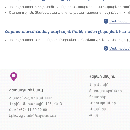
Պատվիրատու: Վորլդ Վիժն
Ոլորտ: Հասարակական հարաբերություն
Ծառայություն: Տնտեսական և սոցիալական հետազոտություններ
Ժ
Մանրամաս
Հայաստանում Համաշխարհային Բանկի Խմբի ընկալման հետա
Պատվիրատու: ՀԲ
Ոլորտ: Ընդհանուր տնտեսություն
Ծառայությ
Մանրամաս
Վերևի մենյու
Մեր մասին
Հետադարձ կապ
Ծառայություններ
Ծրագրեր
Հասցե` ՀՀ, Երևան 0009
Նորություններ
Վերին Անտառային 135, բն. 3
Նկարներ
Հեռ.՝ +374 11 20-50-60
Կապ
Էլ.հասցե՝
info@ampartners.am