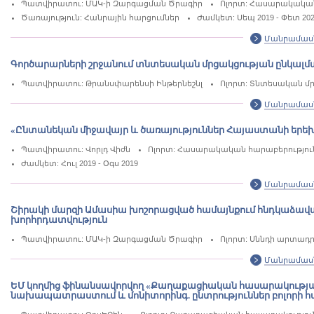
Պատվիրատու: ՄԱԿ-ի Զարգացման Ծրագիր
Ոլորտ: Հասարակական
Ծառայություն: Հանրային հարցումներ
Ժամկետ: Սեպ 2019 - Փետ 20
Մանրամաս
Գործարարների շրջանում տնտեսական մրցակցության ընկալմա
Պատվիրատու: Թրանսփարենսի Ինթերնեշնլ
Ոլորտ: Տնտեսական մր
Մանրամաս
«Ընտանեկան միջավայր և ծառայություններ Հայաստանի եր
Պատվիրատու: Վորլդ Վիժն
Ոլորտ: Հասարակական հարաբերություն
Ժամկետ: Հուլ 2019 - Օգս 2019
Մանրամաս
Շիրակի մարզի Ամասիա խոշորացված համայնքում հնդկաձավա
խորհրդատվություն
Պատվիրատու: ՄԱԿ-ի Զարգացման Ծրագիր
Ոլորտ: Սննդի արտադր
Մանրամաս
ԵՄ կողմից ֆինանսավորվող «Քաղաքացիական հասարակությա
նախապատրաստում և մոնիտորինգ. ընտրություններ բոլորի