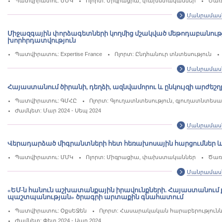
Պատվիրատու: ՄՄԿ
Ոլորտ: Միգրացիա, փախստականներ
Ծառ
Մանրամաս
Միջազգային փորձագետների կողմից մշակված մեթոդաբանու
խորհրդատվություն
Պատվիրատու: Expertise France
Ոլորտ: Ընդհանուր տնտեսություն
Մանրամաս
Հայաստանում ծիրանի, դեղձի, ազնվամորու և ընկույզի արժեշղ
Պատվիրատու: ԳՄՀԸ
Ոլորտ: Գյուղատնտեսություն, գյուղատնտես
Ժամկետ: Մար 2024 - Սեպ 2024
Մանրամաս
Վերադարձած միգրանտների հետ հեռախոսային հարցումներ և
Պատվիրատու: ՄՄԿ
Ոլորտ: Միգրացիա, փախստականներ
Ծառա
Մանրամաս
«ԵՄ-ն հանուն աշխատանքային իրավունքների. Հայաստանում 
պաշտպանության» ծրագրի արտաքին գնահատում
Պատվիրատու: ՕքսԵՋեն
Ոլորտ: Հասարակական հարաբերությունն
Ժամկետ: Փետ 2024 - Ապր 2024