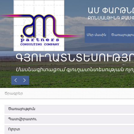
ԱՄ ՓԱՐԹՆ
ՔՈՆՍԱԼԹԻՆԳ ՔԱՄ
Մեր մասին
Ծառայությո
ԳՅՈՒՂԱՏՆՏԵՍՈՒԹՅ
Մասնագիտացում գյուղատնտեսության ոլո
Ծրագրեր