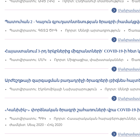
Պատվիրատու: ԱՎԾ (ՎԿ)
Ոլորտ: Ընդհանուր տնտեսություն
Ծառ
Մանրամաս
Պատուհան 2 - Կայուն գյուղատնտեսության ծրագրի (համակ
Պատվիրատու: ԳՏՏԶ ԾԻԳ
Ոլորտ: Սննդի արտադրություն
Ծառայ
Մանրամաս
Հայաստանում 3-րդ երկրներից միգրանտների` COVID-19-ի հե
Պատվիրատու: ՄՄԿ
Ոլորտ: Միգրացիա, փախստականներ
Ծառ
Մանրամաս
Արժեշղթայի զարգացման բաղադրիչի ծրագրերի (բիզնես-հայ
Պատվիրատու: Էկոնոմիկայի Նախարարություն
Ոլորտ: Սննդի արտ
Մանրամաս
«Կանխիկ+» փորձնական ծրագրի շահառուների վրա COVID-19-
Պատվիրատու: ՊԳԿ
Ոլորտ: Հասարակական հարաբերություններ, 
Ժամկետ: Սեպ 2020 - Հոկ 2020
Մանրամաս