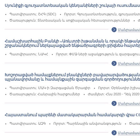
Սյունիքի գյուղատնտեսական կենդանիների շուկայի ուսումնաս
Պատվիրատու: ՇՀԳ (SDC)
Ոլորտ: Գյուղատնտեսություն, գյուղատ
Ծառայություն: Տնտեսական և սոցիալական հետազոտություններ
Ժ
Մանրամաս
Համաշխարհային Բանկի «Առևտրի խթանման և որակի ենթակառ
շրջանակներում ներկայացված ենթածրագրերի (բիզնես-հայտե
Պատվիրատու: ՆԱԿՀ
Ոլորտ: ՓՄՁ-ների աջակցություն և զարգացու
Մանրամաս
Խոշորացված համայքներում բնակիչների բավարարվածության 
պլանավորմանը և համայնքային զարգացման գործողություն
Պատվիրատու: ՄԱԿ-ի Զարգացման Ծրագիր
Ոլորտ: Օրենսդիր իշ
Ծառայություն: Հանրային հարցումներ
Ժամկետ: Հնս 2020 - Դեկ 2020
Մանրամաս
Հայաստանում պարենի մատակարարման համակարգի վրա COVID
Պատվիրատու: ԱԶԳ
Ոլորտ: Պարենային անվտանգություն
Ծառա
Մանրամաս