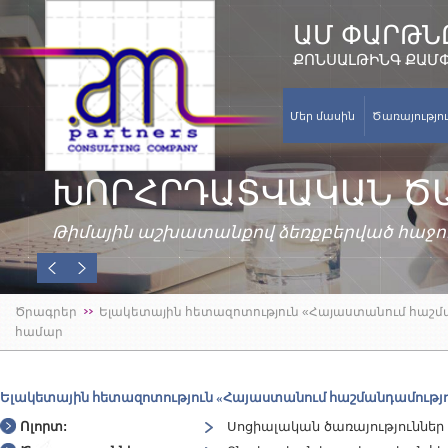
ԱՄ ՓԱՐԹՆ
ՔՈՆՍԱԼԹԻՆԳ ՔԱՄ
Մեր մասին
Ծառայությո
ԽՈՐՀՐԴԱՏՎԱԿԱՆ Ծ
Թիմային աշխատանքով ձեռքբերված հաջող
Ծրագրեր
Ելակետային հետազոտություն «Հայաստանում հաշմ
համար
Ելակետային հետազոտություն «Հայաստանում հաշմանդամությո
Ոլորտ:
Սոցիալական ծառայություններ