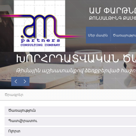
ԱՄ ՓԱՐԹՆ
ՔՈՆՍԱԼԹԻՆԳ ՔԱՄ
Մեր մասին
Ծառայությո
ԽՈՐՀՐԴԱՏՎԱԿԱՆ Ծ
Թիմային աշխատանքով ձեռքբերված հաջող
Ծրագրեր